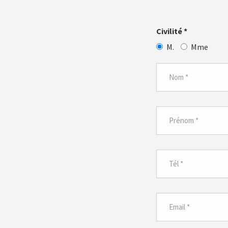
Civilité
*
M.
Mme